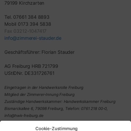
79199 Kirchzarten
Tel. 07661 384 8893
Mobil 0173 394 5838
Fax 03212-1047417
info@zimmerei-stauder.de
Geschäftsführer: Florian Stauder
AG Freiburg HRB 721799
UStIDNr. DE331726761
Eingetragen in der Handwerksrolle Freiburg
Mitglied der Zimmerer-Innung Freiburg
Zuständige Handwerkskammer: Handwerkskammer Freiburg
Bismarckallee 6, 79098 Freiburg, Telefon: 0761 218 00-0,
info@hwk-freiburg.de
Cookie-Zustimmung