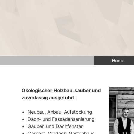
Zum
Inhalt
springen
Home
Ökologischer Holzbau, sauber und
zuverlässig ausgeführt
.
Neubau, Anbau, Aufstockung
Dach- und Fassadensanierung
Gauben und Dachfenster
Carport, Vordach, Gartenhaus