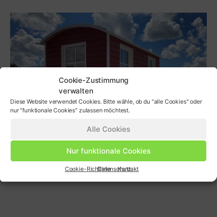
Cookie-Zustimmung
verwalten
Diese Website verwendet Cookies. Bitte wähle, ob du "alle Cookies" oder
nur "funktionale Cookies" zulassen möchtest.
Alle Cookies
Nur funktionale Cookies
Cookie-Richtlinie
Datenschutz
Kontakt
"Bauwagen Mini"